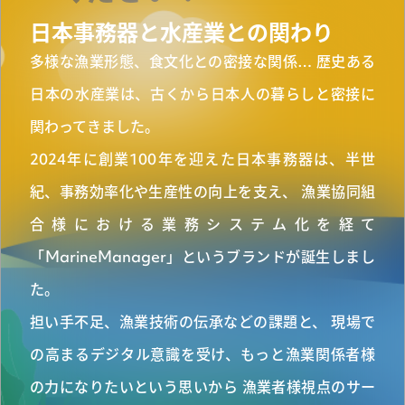
日本事務器と水産業との関わり
多様な漁業形態、食文化との密接な関係…
歴史ある
マガジン
日本の水産業は、古くから日本人の暮らしと密接に
関わってきました。
2024年に創業100年を迎えた日本事務器は、半世
事例
紀、事務効率化や生産性の向上を支え、
漁業協同組
合様における業務システム化を経て
「MarineManager」というブランドが誕生しまし
お知らせ
た。
担い手不足、漁業技術の伝承などの課題と、
現場で
の高まるデジタル意識を受け、もっと漁業関係者様
資料ダウンロード
の力になりたいという思いから
漁業者様視点のサー