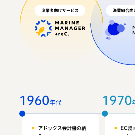
1960
1970
年代
アドックス会計機の納
EC製