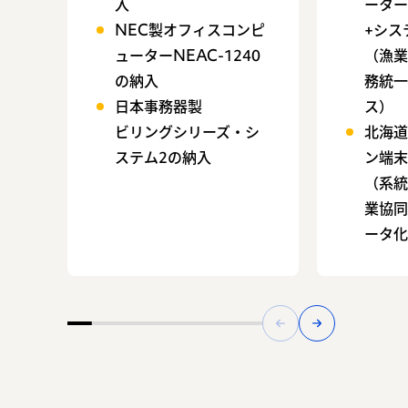
入
ータ
NEC製オフィスコンピ
+シス
ューターNEAC-1240
（漁業
の納入
務統
日本事務器製
ス）
ビリングシリーズ・シ
北海道
ステム2の納入
ン端末
（系
業協
ータ