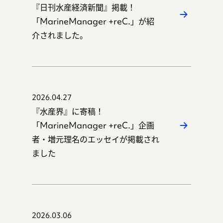
『日刊水産経済新聞』掲載！
「MarineManager +reC.」が紹
介されました。
お問い合わせ
2026.04.27
『水産界』に寄稿！
運営会社：日本事務器株式会社
「MarineManager +reC.」企画
者・増元理名のエッセイが掲載され
© 2021 Nippon Jimuki Co., Ltd.
ました
2026.03.06