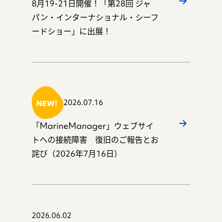
8月19-21日開催！「第28回 ジャ
パン・インターナショナル・シーフ
ードショー」に出展！
マガジン
事例
2026.07.16
「MarineManager」ウェブサイ
トへの接続障害 復旧のご報告とお
詫び（2026年7月16日）
お知らせ
資料ダウンロード
2026.06.02