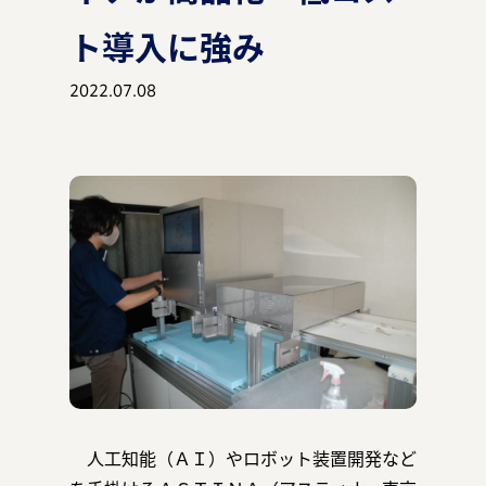
ト導入に強み
2022.07.08
マガジン
事例
お知らせ
人工知能（ＡＩ）やロボット装置開発など
資料ダウンロード