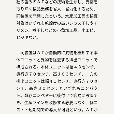
社の強みのＡＩなどの技術を生かし、異物を
取り除く検品業務を省人・省力化するため、
同装置を開発したという。水産加工品の検査
対象はいずれも乾燥度の高いシラス干しやチ
リメン、煮干しなどの小魚加工品、小エビ、
ヒジキなど。
同装置はＡＩが自動的に異物を検知する本
体ユニットと異物を除去する排出ユニットで
構成される。本体ユニットは幅４３センチ、
奥行き７０センチ、高さ６３センチ、一方の
排出ユニットは幅４１センチ、奥行き７０セ
ンチ、高さ３０センチといずれもコンパク
ト。既存コンベヤーに後付けで容易に設置で
き、生産ラインを改修する必要はなく、低コ
スト・短期間での導入が可能という。ＡＩが