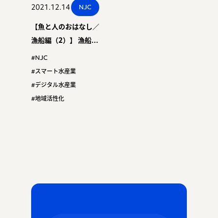
2021.12.14
NJC
【魚と人のおはなし／
漁船編（2）】 漁船に
乗る？！知床半島の先
#NJC
端に行く？！ スマー
#スマート水産業
ト水産業？！ 〜漁船
#デジタル水産業
編 第２部：いよいよ
#地域活性化
乗船！！〜