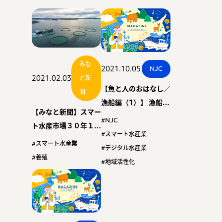
みな
2021.10.05
NJC
2021.02.03
と新
【魚と人のおはなし／
聞
漁船編（1）】 漁船に
【みなと新聞】スマー
乗る？！知床半島の先
#NJC
ト水産市場３０年１０
端に行く？！ スマー
#スマート水産業
６億円 民間予測 １
#スマート水産業
ト水産業？！
#デジタル水産業
０年で４倍 自動給餌
#養殖
#地域活性化
など伸び