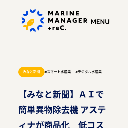
MENU
みなと新聞
#スマート水産業
#デジタル水産業
私たちの思い
【みなと新聞】ＡＩで
簡単異物除去機 アステ
ぷらすれっくにできる
こと
ィナが商品化 低コス