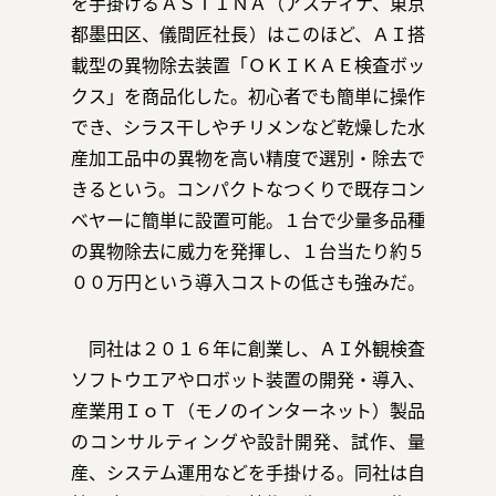
を手掛けるＡＳＴＩＮＡ（アスティナ、東京
都墨田区、儀間匠社長）はこのほど、ＡＩ搭
載型の異物除去装置「ＯＫＩＫＡＥ検査ボッ
クス」を商品化した。初心者でも簡単に操作
お問い合わせ
でき、シラス干しやチリメンなど乾燥した水
産加工品中の異物を高い精度で選別・除去で
きるという。コンパクトなつくりで既存コン
ベヤーに簡単に設置可能。１台で少量多品種
の異物除去に威力を発揮し、１台当たり約５
運営会社：日本事務器株式会社
００万円という導入コストの低さも強みだ。
© 2021 Nippon Jimuki Co., Ltd.
同社は２０１６年に創業し、ＡＩ外観検査
ソフトウエアやロボット装置の開発・導入、
産業用ＩｏＴ（モノのインターネット）製品
のコンサルティングや設計開発、試作、量
産、システム運用などを手掛ける。同社は自