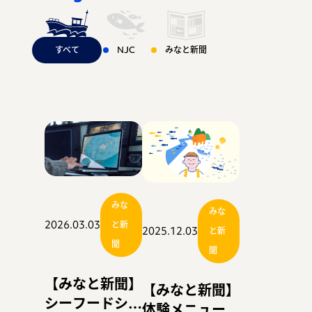
の先端に足を踏み
乗船！！〜
据え、どう変わる
すべて
NJC
みなと新聞
入れる！！〜
お問い合わせ
のか！！〜
運営会社：日本事務器株式会社
© 2021 Nippon Jimuki Co., Ltd.
みな
みな
2026.03.03
と新
2025.12.03
と新
聞
聞
【みなと新聞】
【みなと新聞】
シーフードショ
体験メニューに