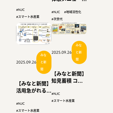
ー大阪開幕 前
子ども笑顔 横
年上回る２２３
#NJC
浜で「さかな文
#NJC
#地域活性化
社が出展
#スマート水産業
化祭」盛況
#次世代
みな
2025.09.26
と新
みな
聞
2025.09.26
と新
聞
【みなと新聞】
知見蓄積 コス
【みなと新聞】
ト減直結 各地
活用急がれる日
で実績続々 生
#NJC
本の強み 国の
産性の向上『ス
#スマート水産業
意思決定が成否
#NJC
マート漁業特
握る 資源の把
#スマート水産業