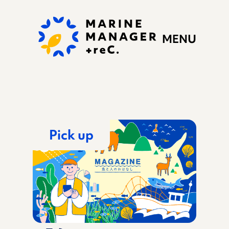
MENU
Pick up
私たちの思い
ぷらすれっくにできる
こと