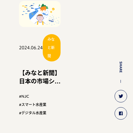
みな
2024.06.24
と新
聞
SHARE
【みなと新聞】
日本の市場シス
テム強みに
『スマート漁業
#NJC
特集／資源の把
#スマート水産業
握と管理』
#デジタル水産業