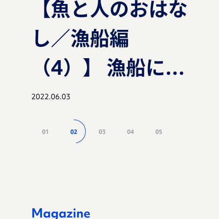
【魚と人のおはな
【魚と人のおはな
【魚と人のおはな
【魚と人のおはな
【魚と人のおはな
【魚と人のおはな
【魚と人のおはな
し／漁船編
し／漁船編
し／漁船編
し】ぷらすれっ
し／漁船編
し／漁船編
し】ぷらすれっ
マガジン
（3）】 漁船に乗
（2）】 漁船に乗
（1）】 漁船に乗
く？！SNSバリ
（4）】 漁船に乗
（1）】 漁船に乗
く？！SNSバリ
る？！知床半島の
る？！知床半島の
る？！知床半島の
バリの漁業者さ
る？！知床半島の
る？！知床半島の
バリの漁業者さ
2022.02.28
2021.12.14
2021.10.05
2023.04.04
2022.06.03
2021.10.05
2023.04.04
事例
先端に行く？！
先端に行く？！
先端に行く？！
ん？！サケって一
先端に行く？！
先端に行く？！
ん？！サケって一
01
02
03
04
05
スマート水産
スマート水産
スマート水産
体何者？！〜マシ
スマート水産
スマート水産
体何者？！〜マシ
お知らせ
業？！ 〜漁船編
業？！ 〜漁船編
業？！
ェリーのつぶやき
業？！ 〜漁船編
業？！
ェリーのつぶやき
第３部：知床半島
第２部：いよいよ
編〜
第４部：未来を見
編〜
資料ダウンロード
Magazine