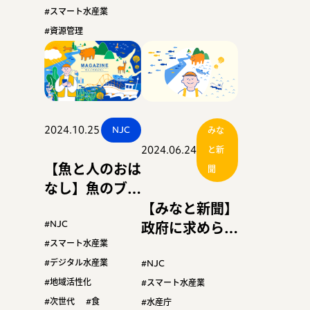
高の１５９２小
#スマート水産業
間出展『シーフ
#資源管理
ードショー特
集』
2024.10.25
NJC
みな
2024.06.24
と新
【魚と人のおは
聞
なし】魚のブラ
ンド?! 勘と経
【みなと新聞】
験？データ？
政府に求められ
#NJC
思いってなぁ
る積極主導
#スマート水産業
に?!〜マシェリ
『スマート漁業
#デジタル水産業
#NJC
ーのつぶやき
特集／実装への
#地域活性化
#スマート水産業
編〜
課題と対策』
#次世代
#食
#水産庁