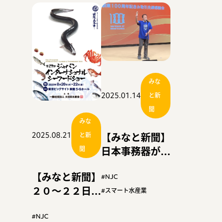
集』
握と管理『スマ
ート漁業特集』
みな
2025.01.14
と新
聞
みな
2025.08.21
【みなと新聞】
と新
日本事務器が１
聞
００周年 取引
【みなと新聞】
先に感謝のイベ
#NJC
２０～２２日東
ント
#スマート水産業
京でシーフード
ショー 過去最
#NJC