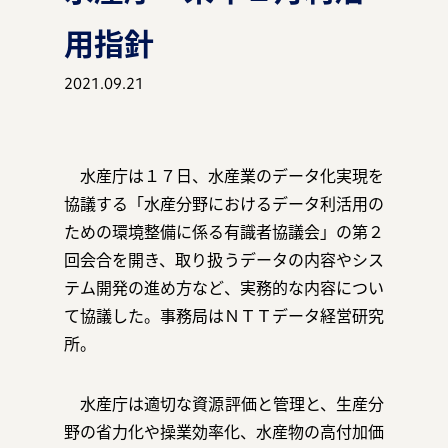
用指針
2021.09.21
マガジン
水産庁は１７日、水産業のデータ化実現を
事例
協議する「水産分野におけるデータ利活用の
ための環境整備に係る有識者協議会」の第２
回会合を開き、取り扱うデータの内容やシス
テム開発の進め方など、実務的な内容につい
お知らせ
て協議した。事務局はＮＴＴデータ経営研究
所。
水産庁は適切な資源評価と管理と、生産分
資料ダウンロード
野の省力化や操業効率化、水産物の高付加価