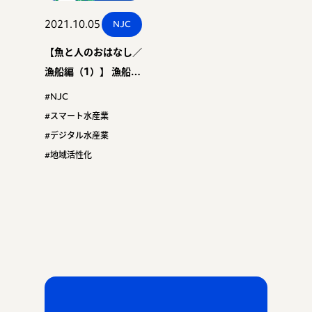
2021.10.05
NJC
【魚と人のおはなし／
漁船編（1）】 漁船に
乗る？！知床半島の先
#NJC
端に行く？！ スマー
#スマート水産業
ト水産業？！
#デジタル水産業
#地域活性化