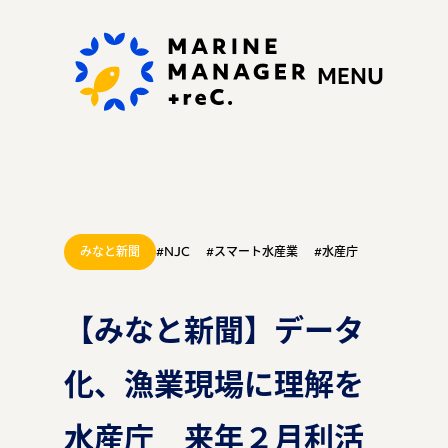
MENU
みなと新聞
#NJC
#スマート水産業
#水産庁
私たちの思い
【みなと新聞】データ
化、漁業現場に理解を
ぷらすれっくにできる
こと
水産庁 来年２月利活