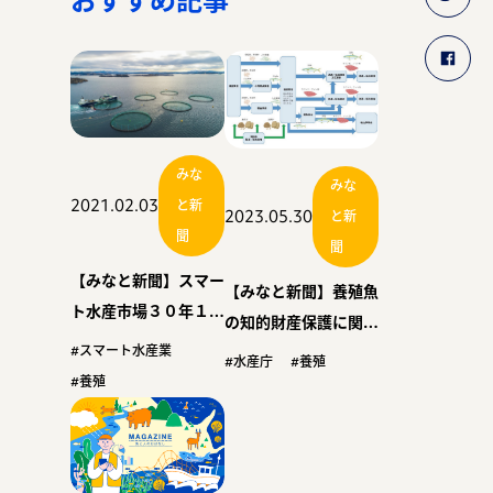
みな
みな
2021.02.03
と新
2023.05.30
と新
聞
聞
【みなと新聞】スマー
【みなと新聞】養殖魚
ト水産市場３０年１０
の知的財産保護に関す
６億円 民間予測 １
#スマート水産業
る水産庁指針（上）
#水産庁
#養殖
０年で４倍 自動給餌
#養殖
など伸び