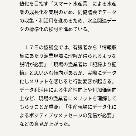
値化を目指す「スマート水産業」による水産
業の成長化を実現のため、同協議会でデータ
の収集・利活用を進めるため、水産関連デー
お問い合わせ
タの標準化の検討を進めている。
１７日の協議会では、有識者から「情報収
集にあたり漁業現場に理解が得られるような
説明が必要」「現場の漁業者は『記録より記
運営会社：日本事務器株式会社
憶』と思い込む傾向があるが、実際にデータ
化しメリットを感じると行動変容が起きる。
© 2021 Nippon Jimuki Co., Ltd.
データ利活用による生産性向上や付加価値向
上など、現場の漁業者にメリットを理解して
もらうことが重要」「生産現場にデータ化に
よるポジティブなメッセージの発信が必要」
などの意見が上がった。