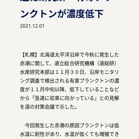
ンクトンが濃度低下
2021.12.01
マガジン
【札幌】北海道太平洋沿岸で今秋に発生した
事例
赤潮に関して、道立総合研究機構（道総研）
水産研究本部は１１月３０日、沿岸モニタリ
ング調査で検出される有害プランクトンの濃
度が１１月中旬以降、低下していることなど
お知らせ
から「急速に収束に向かっている」との見解
を道の対策会議で示した。
今回発生した赤潮の原因プランクトンは低
資料ダウンロード
水温に耐性があり、水温が低くても増殖でき