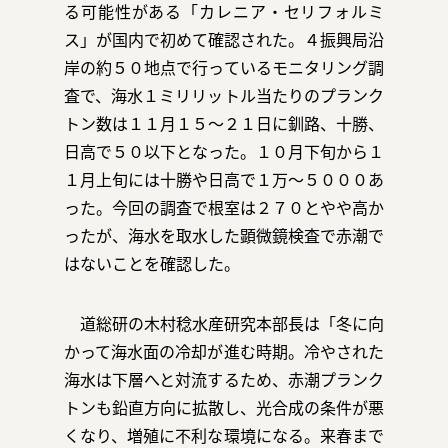
る可能性がある「カレニア・セリフォルミ
ス」が国内で初めて確認された。４振興局沿
岸の約５０地点で行っているモニタリング調
お問い合わせ
査で、海水１ミリリットル当たりのプランク
トン数は１１月１５～２１日に釧路、十勝、
日高で５０以下となった。１０月下旬から１
１月上旬には十勝や日高で１万～５０００あ
った。今回の調査で根室は２７０とやや高か
ったが、海水を取水した顕微鏡検査で赤潮で
運営会社：日本事務器株式会社
はないことを確認した。
© 2021 Nippon Jimuki Co., Ltd.
道総研の木村稔水産研究本部長は「冬に向
かって海水面の冷却が進む時期。冷やされた
海水は下層へと対流するため、赤潮プランク
トンも鉛直方向に拡散し、光合成の条件が悪
くなり、増殖に不利な環境になる。来春まで