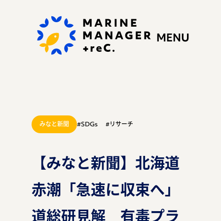
MENU
みなと新聞
#SDGs
#リサーチ
私たちの思い
【みなと新聞】北海道
赤潮「急速に収束へ」
ぷらすれっくにできる
こと
道総研見解 有毒プラ