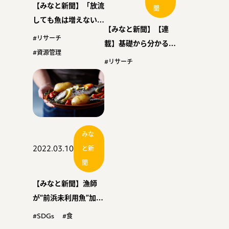
【みなと新聞】「放流
聞
しても魚は増えない」
【みなと新聞】【連
北大ら解明 河川の魚
#リサーチ
載】基礎から分かる水
類群集に悪影響も
#資源管理
産用語〈２〉漁業権と
#リサーチ
は
みな
2022.03.10
と新
聞
【みなと新聞】漁師
が“前浜未利用魚”加工
販売 山口・宇部 地
#SDGs
#食
元漁業活性化へ