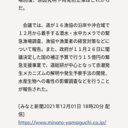
場回復、原因究明や再発防止策はこれから
だ。
会議では、道が１６漁協の沿岸や沖合域で
１２月から着手する潜水・水中カメラでの緊
急漁場調査、漁協や漁業者の経営対策などに
ついて報告。また、政府が１１月２６日に閣
議決定した国の補正予算で行う１５億円の緊
急支援事業で、道総研が中心となって赤潮発
生メカニズムの解明や発生予察手法の開発、
水産生物への毒性の影響調査などを行うこと
が報告された。
[みなと新聞2021年12月01日 18時20分 配
信]
https://www.minato-yamaguchi.co.jp/