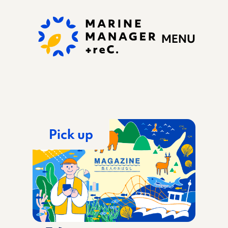
MENU
Pick up
私たちの思い
ぷらすれっくにできる
こと