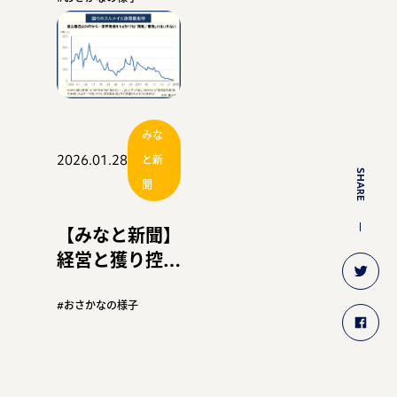
高 主要品伸び
初の４０００億
円超
みな
2026.01.28
と新
SHARE
聞
【みなと新聞】
経営と獲り控え
の両立探れ
【連載】スルメ
#おさかなの様子
漁獲枠の論点整
理〈１〉