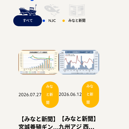
の先端に足を踏み
乗船！！〜
据え、どう変わる
すべて
NJC
みなと新聞
入れる！！〜
お問い合わせ
のか！！〜
運営会社：日本事務器株式会社
© 2021 Nippon Jimuki Co., Ltd.
みな
みな
2026.06.12
2026.07.27
と新
と新
聞
聞
【みなと新聞】
【みなと新聞】
九州アジ 西巻
宮城養殖ギンザ