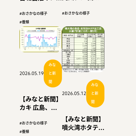
漁が本格化 ５
ケ１.５万トン
月水揚げは高水
計画目前 ほぼ
#おさかなの様子
#おさかなの様子
準
終漁 単価は震
#養殖
災後２番目の高
さ
みな
2026.05.19
と新
聞
みな
2026.05.12
と新
【みなと新聞】
聞
カキ 広島、最
終盤も高値基
【みなと新聞】
調 国産減で韓
#おさかなの様子
噴火湾ホタテ
国産輸入増
#養殖