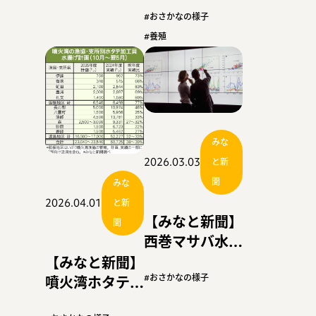
胆振、水揚げ計
画２割上回る
#おさかなの様子
８０５０トン弱
#養殖
で着地か
みな
2026.03.03
と新
聞
みな
2026.04.01
と新
【みなと新聞】
聞
西巻マサバ水揚
げ好調 盛漁
【みなと新聞】
期、過去１０年
#おさかなの様子
噴火湾ホタテ
で最大
水揚げ、計画の