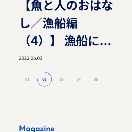
【魚と人のおはな
【魚と人のおはな
【魚と人のおはな
【魚と人のおはな
【魚と人のおはな
【魚と人のおはな
【魚と人のおはな
し／漁船編
し／漁船編
し／漁船編
し】ぷらすれっ
し／漁船編
し／漁船編
し】ぷらすれっ
マガジン
（3）】 漁船に乗
（2）】 漁船に乗
（1）】 漁船に乗
く？！SNSバリ
（4）】 漁船に乗
（1）】 漁船に乗
く？！SNSバリ
る？！知床半島の
る？！知床半島の
る？！知床半島の
バリの漁業者さ
る？！知床半島の
る？！知床半島の
バリの漁業者さ
2022.02.28
2021.12.14
2021.10.05
2023.04.04
2022.06.03
2021.10.05
2023.04.04
事例
先端に行く？！
先端に行く？！
先端に行く？！
ん？！サケって一
先端に行く？！
先端に行く？！
ん？！サケって一
01
02
03
04
05
スマート水産
スマート水産
スマート水産
体何者？！〜マシ
スマート水産
スマート水産
体何者？！〜マシ
お知らせ
業？！ 〜漁船編
業？！ 〜漁船編
業？！
ェリーのつぶやき
業？！ 〜漁船編
業？！
ェリーのつぶやき
第３部：知床半島
第２部：いよいよ
編〜
第４部：未来を見
編〜
資料ダウンロード
Magazine