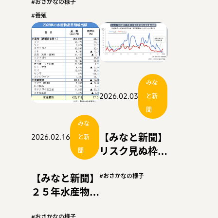
４割消化 渡島
#おさかなの様子
Ａ貝入札５～１
#養殖
０％安
みな
2026.02.03
と新
聞
みな
【みなと新聞】
2026.02.16
と新
リスク見ぬ枠拡
聞
大は危険 【連
【みなと新聞】
載】スルメ漁獲
#おさかなの様子
２５年水産物輸
枠の論点整理
出額が過去最
〈２〉
#おさかなの様子