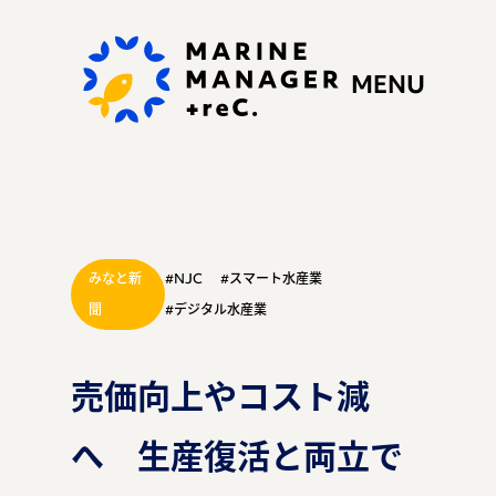
MENU
みなと新
#NJC
#スマート水産業
私たちの思い
聞
#デジタル水産業
売価向上やコスト減
ぷらすれっくにできる
へ 生産復活と両立で
こと