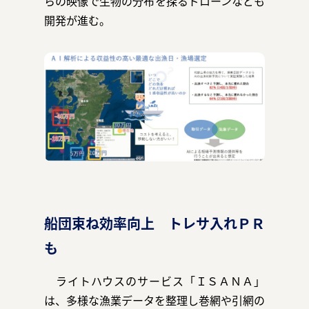
らの映像で生物の分布を探るドローンなども
開発が進む。
船団束ね効率向上 トレサ入れＰＲ
も
ライトハウスのサービス「ＩＳＡＮＡ」
は、多様な漁業データを整理し巻網や引網の