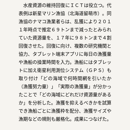
水産資源の維持回復にＩＣＴは役立つ。代
表例は新星マリン漁協（北海道留萌市）。同
漁協のナマコ漁業者らは、乱獲により２０１
お問い合わせ
１年時点で推定６９トンまで減ったとみられ
ていた資源量を、１７年に９８トンまで４割
回復させた。回復に向け、複数の研究機関と
協力、タブレット端末アプリに毎日の漁獲量
や漁船の操業時間を入力。漁船にはタブレッ
運営会社：日本事務器株式会社
トに加え衛星利用測位システム（ＧＰＳ）も
取り付け「どの海域で何時間網を引いたか
© 2021 Nippon Jimuki Co., Ltd.
（漁獲努力量）」「実際の漁獲量」が分かっ
たことで「どの海域にどれだけ資源量がある
か」を分析した。漁獲を抑えるべきかを試算
でき漁船ごとに漁獲枠を配分、漁獲サイズや
漁期などの規則も厳格化。成果につなげた。