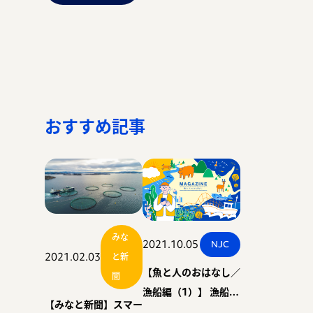
おすすめ記事
みな
2021.10.05
NJC
2021.02.03
と新
【魚と人のおはなし／
聞
漁船編（1）】 漁船に
【みなと新聞】スマー
乗る？！知床半島の先