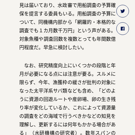
見は届いており、水政審で用船調査の予算確
保を提言する委員もいる。用船調査の予算に
ついて、同機構内部から「網羅的・本格的な
調査でも１カ月数千万円」という声がある。
対象魚種や調査回数を複数とっても年間数億
円程度だ。早急に検討したい。
なお、研究精度向上にいくつかの段階と年
月が必要になる点には注意が要る。スルメに
限らず、今年、漁獲枠の緩さが批判の対象に
なった太平洋系サバ類なども含め、「どのよ
うに資源の回遊ルートや産卵場、卵の生き残
り率が変化しているか、これによって資源量
の調査をどの海域で行うべきかなどの知見を
理解し、更新するには何年もかかる場合があ
る」（水研機構の研究者）。数年スパンの