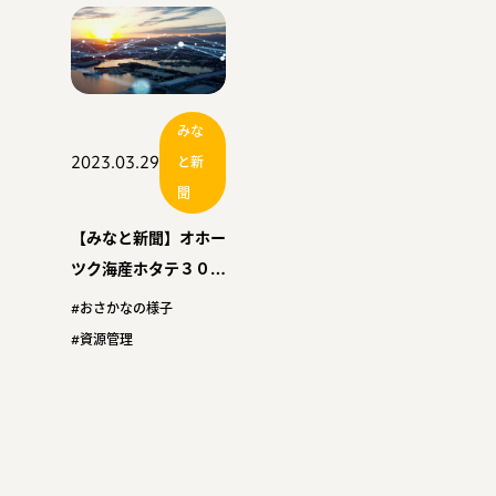
前年比１割増
みな
2023.03.29
と新
聞
【みなと新聞】オホー
ツク海産ホタテ３０万
トン超計画 北海道２
#おさかなの様子
３年度 ５年連続の大
#資源管理
型供給