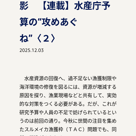
影 【連載】水産庁予
算の“攻めあぐ
マガジン
ね”〈２〉
2025.12.03
事例
水産資源の回復へ、過不足ない漁獲制限や
海洋環境の修復を図るには、資源が増減する
お知らせ
原因を探り、漁業現場などと共有して、実効
的な対策をつくる必要がある。だが、これが
研究予算や人員の不足で妨げられているとい
うのは前回の通り。今秋に世間の注目を集め
資料ダウンロード
たスルメイカ漁獲枠（ＴＡＣ）問題でも、同