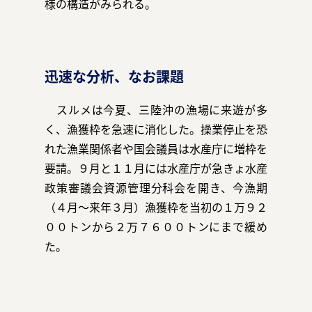
様の構造がみられる。
お問い合わせ
迅速な分析、なお課題
スルメは今夏、三陸沖の漁場に来遊が多
く、漁獲枠を急速に消化した。操業停止を恐
れた漁業関係者や国会議員は水産庁に増枠を
運営会社：日本事務器株式会社
要請。９月と１１月には水産庁が急きょ水産
政策審議会資源管理分科会を開き、今漁期
© 2021 Nippon Jimuki Co., Ltd.
（４月～来年３月）漁獲枠を当初の１万９２
００トンから２万７６００トンにまで緩め
た。