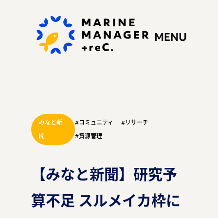
MENU
みなと新
#コミュニティ
#リサーチ
私たちの思い
聞
#資源管理
【みなと新聞】研究予
ぷらすれっくにできる
算不足 スルメイカ枠に
こと