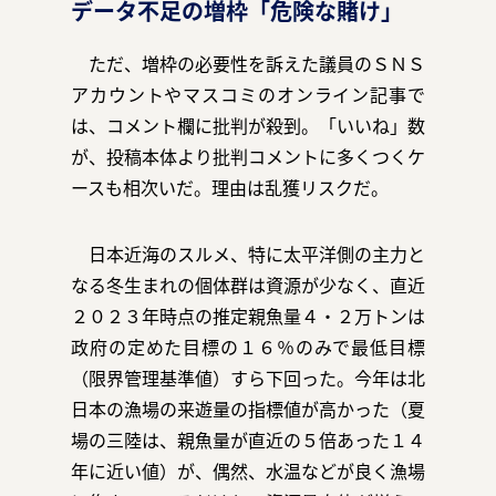
データ不足の増枠「危険な賭け」
ただ、増枠の必要性を訴えた議員のＳＮＳ
アカウントやマスコミのオンライン記事で
は、コメント欄に批判が殺到。「いいね」数
が、投稿本体より批判コメントに多くつくケ
ースも相次いだ。理由は乱獲リスクだ。
日本近海のスルメ、特に太平洋側の主力と
なる冬生まれの個体群は資源が少なく、直近
２０２３年時点の推定親魚量４・２万トンは
政府の定めた目標の１６％のみで最低目標
（限界管理基準値）すら下回った。今年は北
日本の漁場の来遊量の指標値が高かった（夏
場の三陸は、親魚量が直近の５倍あった１４
年に近い値）が、偶然、水温などが良く漁場