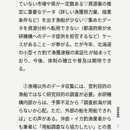
ていない市場や県が一定数ある▽資源量の推
定に重要なデータ（詳しい漁獲努力量、操業
条件など）を出す漁船が少ない▽集めたデー
タを資源分析へ転用できない（都道府県が水
研機構へのデータ提供を拒否するなど）ケー
スがあること―が挙がる。だが今年、北海道
の小型イカ釣で漁獲速報の実証化が始まって
おり、今後、体制の確立や普及は期待でき
る。
②漁場以外のデータ収集には、営利目的の
漁船ではなく研究目的の調査が必要。水研機
構内部からは、予算不足から「調査航海が減
SHARE
らないか心配。ただ、外部の船を用船できれ
ば」との声がある。沖底・イカ釣漁業者から
も筆者に「用船調査なら協力したい」との意