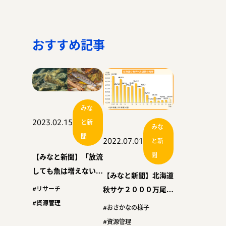
おすすめ記事
みな
2023.02.15
と新
みな
聞
2022.07.01
と新
聞
【みなと新聞】「放流
しても魚は増えない」
【みなと新聞】北海道
北大ら解明 河川の魚
秋サケ２０００万尾台
#リサーチ
類群集に悪影響も
回復予測 道さけま
#資源管理
#おさかなの様子
す・内水面水試 来遊
#資源管理