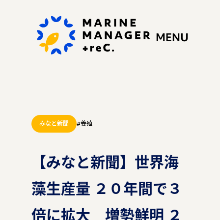
MENU
みなと新聞
#養殖
私たちの思い
【みなと新聞】世界海
藻生産量 ２０年間で３
ぷらすれっくにできる
こと
倍に拡大 増勢鮮明 ２