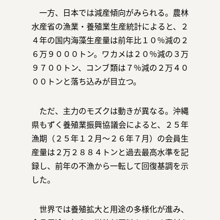
一方、日本では減産傾向がみられる。農林
水産省の漁業・養殖業生産統計によると、２
４年の国内海藻生産量は前年比１０％減の２
６万９０００トン。ワカメは２０％減の３万
９７００トン、コンブ類は７％減の２万４０
００トンと落ち込みが目立つ。
ただ、主力のモズクは動きが異なる。沖縄
県もずく養殖業振興協議会によると、２５年
漁期（２５年１２月～２６年７月）の会員生
産量は２万２８８４トンと過去最高水準を記
録し、前年の不漁から一転して回復基調を示
した。
世界では養殖拡大と用途の多様化が進み、