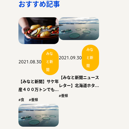
おすすめ記事
みな
みな
2021.09.30
と新
2021.08.30
と新
聞
聞
【みなと新聞ニュース
【みなと新聞】サケ年
レター】北海道ホタテ
産４００万トンでも供
８％減３９万７７００
#養殖
給不足 佐野鹿大教授
#食
#養殖
トン計画
が説明 コロナ禍で世
界需要増大