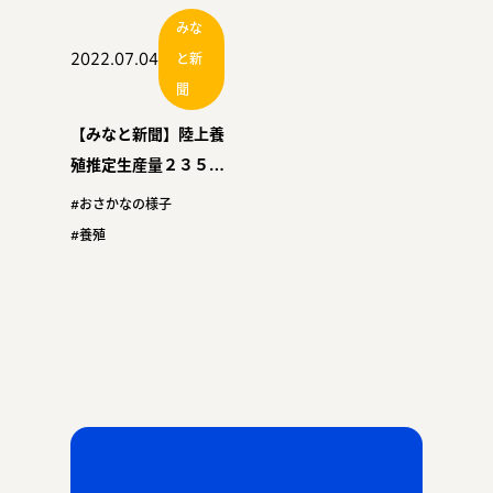
みな
2022.07.04
と新
聞
【みなと新聞】陸上養
殖推定生産量２３５６
トン ２１年、水産庁
#おさかなの様子
が初の調査
#養殖