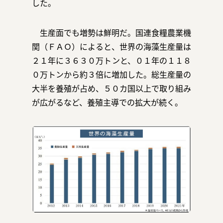
した。
生産面でも増勢は鮮明だ。国連食糧農業機
お問い合わせ
関（ＦＡＯ）によると、世界の海藻生産量は
２１年に３６３０万トンと、０１年の１１８
０万トンから約３倍に増加した。総生産量の
大半を養殖が占め、５０カ国以上で取り組み
が広がるなど、養殖主導での拡大が続く。
運営会社：日本事務器株式会社
© 2021 Nippon Jimuki Co., Ltd.