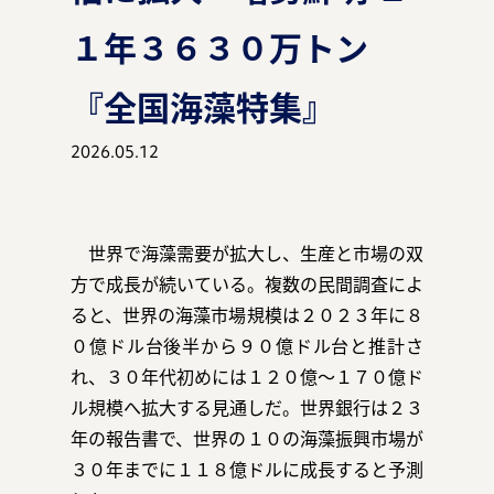
１年３６３０万トン
『全国海藻特集』
マガジン
2026.05.12
事例
世界で海藻需要が拡大し、生産と市場の双
方で成長が続いている。複数の民間調査によ
ると、世界の海藻市場規模は２０２３年に８
お知らせ
０億ドル台後半から９０億ドル台と推計さ
れ、３０年代初めには１２０億～１７０億ド
ル規模へ拡大する見通しだ。世界銀行は２３
年の報告書で、世界の１０の海藻振興市場が
資料ダウンロード
３０年までに１１８億ドルに成長すると予測