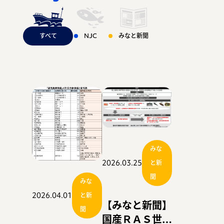
の先端に足を踏み
乗船！！〜
据え、どう変わる
すべて
NJC
みなと新聞
入れる！！〜
お問い合わせ
のか！！〜
運営会社：日本事務器株式会社
© 2021 Nippon Jimuki Co., Ltd.
みな
2026.03.25
と新
聞
みな
2026.04.01
と新
【みなと新聞】
聞
国産ＲＡＳ世界