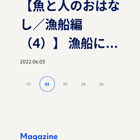
【魚と人のおはな
【魚と人のおはな
【魚と人のおはな
【魚と人のおはな
【魚と人のおはな
【魚と人のおはな
【魚と人のおはな
し／漁船編
し／漁船編
し／漁船編
し】ぷらすれっ
し／漁船編
し／漁船編
し】ぷらすれっ
マガジン
（3）】 漁船に乗
（2）】 漁船に乗
（1）】 漁船に乗
く？！SNSバリ
（4）】 漁船に乗
（1）】 漁船に乗
く？！SNSバリ
る？！知床半島の
る？！知床半島の
る？！知床半島の
バリの漁業者さ
る？！知床半島の
る？！知床半島の
バリの漁業者さ
2022.02.28
2021.12.14
2021.10.05
2023.04.04
2022.06.03
2021.10.05
2023.04.04
事例
先端に行く？！
先端に行く？！
先端に行く？！
ん？！サケって一
先端に行く？！
先端に行く？！
ん？！サケって一
01
02
03
04
05
スマート水産
スマート水産
スマート水産
体何者？！〜マシ
スマート水産
スマート水産
体何者？！〜マシ
お知らせ
業？！ 〜漁船編
業？！ 〜漁船編
業？！
ェリーのつぶやき
業？！ 〜漁船編
業？！
ェリーのつぶやき
第３部：知床半島
第２部：いよいよ
編〜
第４部：未来を見
編〜
資料ダウンロード
Magazine