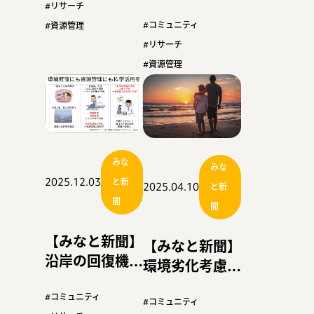
スルメイカ枠に
予算の“攻めあ
#リサーチ
影 【連載】水
ぐね”〈３〉
#コミュニティ
#資源管理
産庁予算の“攻
#リサーチ
めあぐ
#資源管理
ね”〈２〉
みな
みな
2025.12.03
と新
2025.04.10
と新
聞
聞
【みなと新聞】
【みなと新聞】
沿岸の回復機会
環境劣化考慮し
失う危険 【連
将来設計を チ
載】水産庁予算
#コミュニティ
ャタムフィッシ
#コミュニティ