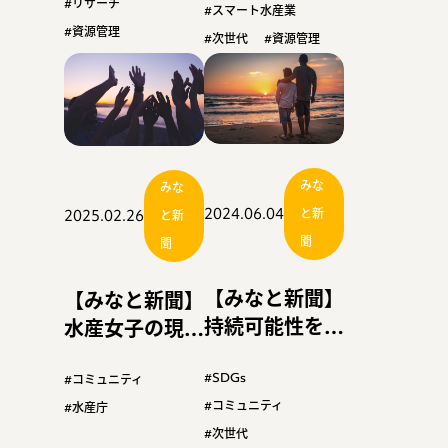
の“攻めあぐ
#リサーチ
ュが提案
#スマート水産業
ね”〈１〉
#資源管理
#次世代
#資源管理
みな
みな
2024.06.04
と新
2025.02.26
と新
聞
聞
【みなと新聞】
【みなと新聞】
持続可能性を付
水産女子の現地
加価値に 『水
視察検討 人脈
産未来サミット
#SDGs
形成へ水産庁後
#コミュニティ
を振り返る』
#コミュニティ
押し
#水産庁
（下）
#次世代