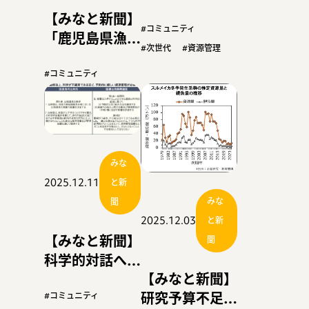
シェア３割へ
【みなと新聞】
成長戦略会議で
#コミュニティ
「鹿児島県漁
行程案 陸上養
#次世代
#資源管理
協」が発足 ４
殖設備の展開推
月 県内２９漁
#コミュニティ
進
協広域合併
みな
2025.12.11
と新
みな
聞
2025.12.03
と新
【みなと新聞】
聞
科学的対話へ人
【みなと新聞】
材不足深刻
研究予算不足
【連載】水産庁
#コミュニティ