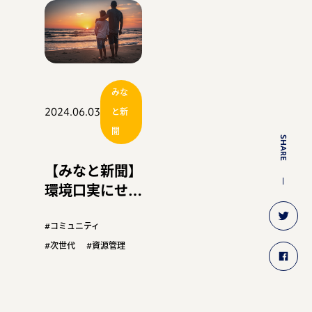
みな
2024.06.03
と新
聞
SHARE
【みなと新聞】
環境口実にせず
資源管理を
『水産未来サミ
#コミュニティ
ットを振り返
#次世代
#資源管理
る』（上）