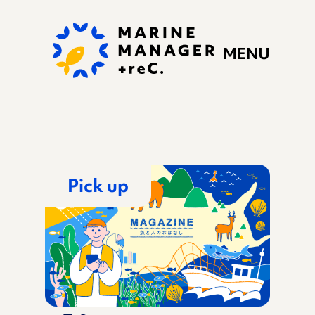
MENU
Pick up
私たちの思い
ぷらすれっくにできる
こと